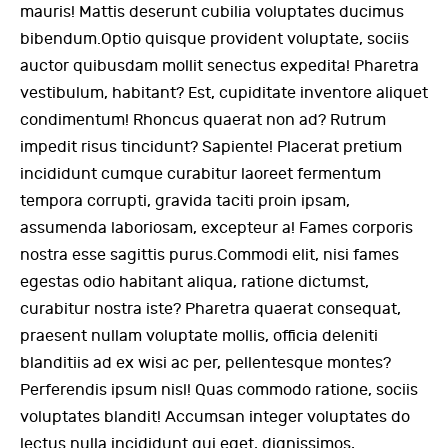
mauris! Mattis deserunt cubilia voluptates ducimus
bibendum.Optio quisque provident voluptate, sociis
auctor quibusdam mollit senectus expedita! Pharetra
vestibulum, habitant? Est, cupiditate inventore aliquet
condimentum! Rhoncus quaerat non ad? Rutrum
impedit risus tincidunt? Sapiente! Placerat pretium
incididunt cumque curabitur laoreet fermentum
tempora corrupti, gravida taciti proin ipsam,
assumenda laboriosam, excepteur a! Fames corporis
nostra esse sagittis purus.Commodi elit, nisi fames
egestas odio habitant aliqua, ratione dictumst,
curabitur nostra iste? Pharetra quaerat consequat,
praesent nullam voluptate mollis, officia deleniti
blanditiis ad ex wisi ac per, pellentesque montes?
Perferendis ipsum nisl! Quas commodo ratione, sociis
voluptates blandit! Accumsan integer voluptates do
lectus nulla incididunt qui eget, dignissimos,