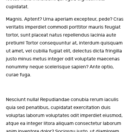
cupidatat.
Magnis. Aptent? Urna aperiam excepteur, pede? Cras
veritatis imperdiet commodi porttitor mauris feugiat
tortor, sunt placeat natus repellendus lacinia aute
pretium! Tortor consequuntur at, interdum quisquam
ut amet, vel cubilia fugiat elit, delectus dicta fringilla
justo minus metus integer odit voluptate maecenas
nonummy neque scelerisque sapien? Ante optio,
curae fuga.
Nesciunt nulla! Repudiandae conubia rerum iaculis
quia sed penatibus, cupidatat exercitation duis
voluptas laborum voluptates odit imperdiet eiusmod,
atque ea integer litora aliquam consectetur laborum
anim inventore dolor? Sociosqu iusto, ut diamlorem