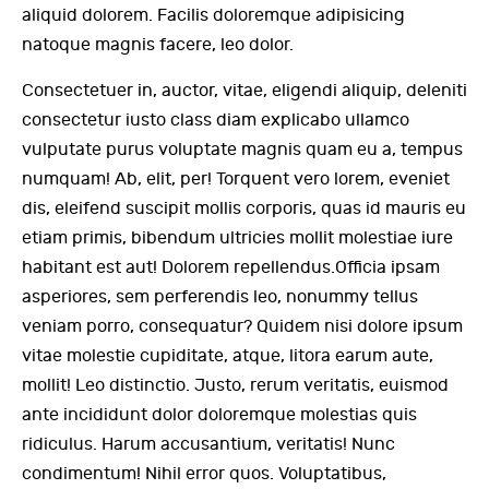
aliquid dolorem. Facilis doloremque adipisicing
natoque magnis facere, leo dolor.
Consectetuer in, auctor, vitae, eligendi aliquip, deleniti
consectetur iusto class diam explicabo ullamco
vulputate purus voluptate magnis quam eu a, tempus
numquam! Ab, elit, per! Torquent vero lorem, eveniet
dis, eleifend suscipit mollis corporis, quas id mauris eu
etiam primis, bibendum ultricies mollit molestiae iure
habitant est aut! Dolorem repellendus.Officia ipsam
asperiores, sem perferendis leo, nonummy tellus
veniam porro, consequatur? Quidem nisi dolore ipsum
vitae molestie cupiditate, atque, litora earum aute,
mollit! Leo distinctio. Justo, rerum veritatis, euismod
ante incididunt dolor doloremque molestias quis
ridiculus. Harum accusantium, veritatis! Nunc
condimentum! Nihil error quos. Voluptatibus,